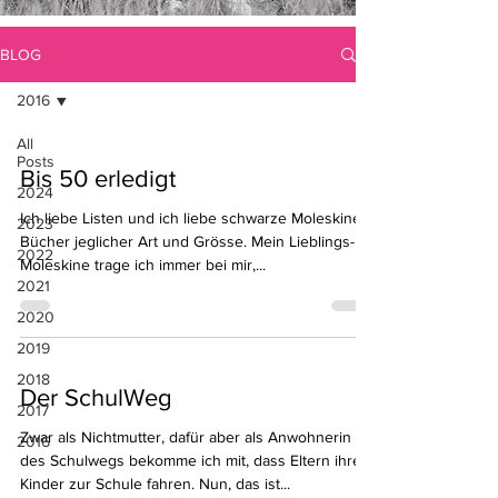
BLOG
2016
All
Posts
Bis 50 erledigt
2024
Ich liebe Listen und ich liebe schwarze Moleskine-
2023
Bücher jeglicher Art und Grösse. Mein Lieblings-
2022
Moleskine trage ich immer bei mir,...
2021
2020
2019
2018
Der SchulWeg
2017
Zwar als Nichtmutter, dafür aber als Anwohnerin
2016
des Schulwegs bekomme ich mit, dass Eltern ihre
Kinder zur Schule fahren. Nun, das ist...