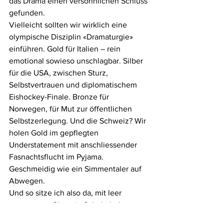
das Drama einen versöhnlichen Schluss 
gefunden.
Vielleicht sollten wir wirklich eine 
olympische Disziplin «Dramaturgie» 
einführen. Gold für Italien – rein 
emotional sowieso unschlagbar. Silber 
für die USA, zwischen Sturz, 
Selbstvertrauen und diplomatischem 
Eishockey-Finale. Bronze für 
Norwegen, für Mut zur öffentlichen 
Selbstzerlegung. Und die Schweiz? Wir 
holen Gold im gepflegten 
Understatement mit anschliessender 
Fasnachtsflucht im Pyjama. 
Geschmeidig wie ein Simmentaler auf 
Abwegen.
Und so sitze ich also da, mit leer 
gegessener Olympia-Schokolade, 
leichtem Guggenmusik-Tinnitus und 