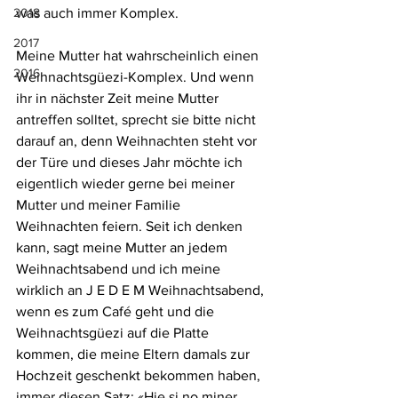
2018
was auch immer Komplex. 
2017
Meine Mutter hat wahrscheinlich einen 
2016
Weihnachtsgüezi-Komplex. Und wenn 
ihr in nächster Zeit meine Mutter 
antreffen solltet, sprecht sie bitte nicht 
darauf an, denn Weihnachten steht vor 
der Türe und dieses Jahr möchte ich 
eigentlich wieder gerne bei meiner 
Mutter und meiner Familie 
Weihnachten feiern. Seit ich denken 
kann, sagt meine Mutter an jedem 
Weihnachtsabend und ich meine 
wirklich an J E D E M Weihnachtsabend, 
wenn es zum Café geht und die 
Weihnachtsgüezi auf die Platte 
kommen, die meine Eltern damals zur 
Hochzeit geschenkt bekommen haben, 
immer diesen Satz: «Hie si no miner 