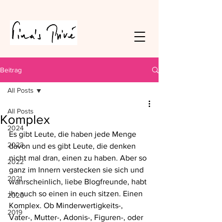
Beitrag
All Posts
All Posts
Komplex
2024
Es gibt Leute, die haben jede Menge 
2023
davon und es gibt Leute, die denken 
nicht mal dran, einen zu haben. Aber so 
2022
ganz im Innern verstecken sie sich und 
2021
wahrscheinlich, liebe Blogfreunde, habt 
ihr auch so einen in euch sitzen. Einen 
2020
Komplex. Ob Minderwertigkeits-, 
2019
Vater-, Mutter-, Adonis-, Figuren-, oder 