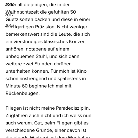
2018
Oder all diejenigen, die in der 
Weihnachtszeit die gefühlten 50 
2017
Güetzisorten backen und diese in einer 
2016
einzigartigen Präzision. Nicht weniger 
bemerkenswert sind die Leute, die sich 
ein vierstündiges klassisches Konzert 
anhören, notabene auf einem 
unbequemen Stuhl, und sich dann 
weitere zwei Stunden darüber 
unterhalten können. Für mich ist Kino 
schon anstrengend und spätestens in 
Minute 60 beginne ich mal mit 
Rückenbeugen.
Fliegen ist nicht meine Paradedisziplin, 
Zugfahren auch nicht und ich weiss nun 
auch warum. Gut, beim Fliegen gibt es 
verschiedene Gründe, einer davon ist 
die elende Warterei auf dem Flughafen. 