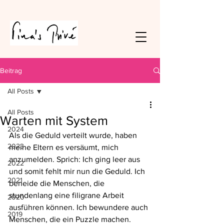
Beitrag
All Posts
All Posts
Warten mit System
2024
Als die Geduld verteilt wurde, haben 
2023
meine Eltern es versäumt, mich 
anzumelden. Sprich: Ich ging leer aus 
2022
und somit fehlt mir nun die Geduld. Ich 
2021
beneide die Menschen, die 
stundenlang eine filigrane Arbeit 
2020
ausführen können. Ich bewundere auch 
2019
Menschen, die ein Puzzle machen. 