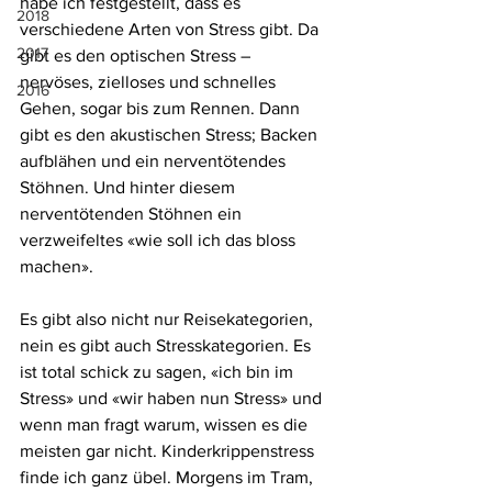
habe ich festgestellt, dass es 
2018
verschiedene Arten von Stress gibt. Da 
2017
gibt es den optischen Stress – 
nervöses, zielloses und schnelles 
2016
Gehen, sogar bis zum Rennen. Dann 
gibt es den akustischen Stress; Backen 
aufblähen und ein nerventötendes 
Stöhnen. Und hinter diesem 
nerventötenden Stöhnen ein 
verzweifeltes «wie soll ich das bloss 
machen».
Es gibt also nicht nur Reisekategorien, 
nein es gibt auch Stresskategorien. Es 
ist total schick zu sagen, «ich bin im 
Stress» und «wir haben nun Stress» und 
wenn man fragt warum, wissen es die 
meisten gar nicht. Kinderkrippenstress 
finde ich ganz übel. Morgens im Tram, 