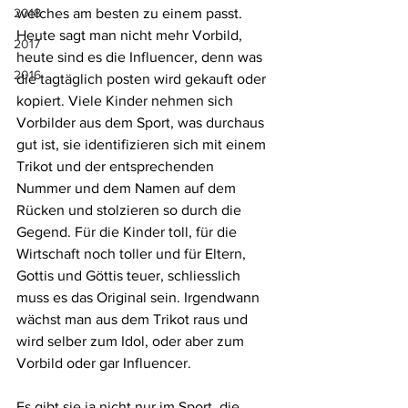
2018
welches am besten zu einem passt. 
Heute sagt man nicht mehr Vorbild, 
2017
heute sind es die Influencer, denn was 
2016
die tagtäglich posten wird gekauft oder 
kopiert. Viele Kinder nehmen sich 
Vorbilder aus dem Sport, was durchaus 
gut ist, sie identifizieren sich mit einem 
Trikot und der entsprechenden 
Nummer und dem Namen auf dem 
Rücken und stolzieren so durch die 
Gegend. Für die Kinder toll, für die 
Wirtschaft noch toller und für Eltern, 
Gottis und Göttis teuer, schliesslich 
muss es das Original sein. Irgendwann 
wächst man aus dem Trikot raus und 
wird selber zum Idol, oder aber zum 
Vorbild oder gar Influencer.
Es gibt sie ja nicht nur im Sport, die 