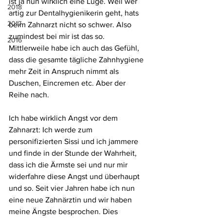
ist ja nun wirklich eine Lüge. Weil wer 
2018
artig zur Dentalhygienikerin geht, hats 
2017
beim Zahnarzt nicht so schwer. Also 
zumindest bei mir ist das so. 
2016
Mittlerweile habe ich auch das Gefühl, 
dass die gesamte tägliche Zahnhygiene 
mehr Zeit in Anspruch nimmt als 
Duschen, Eincremen etc. Aber der 
Reihe nach.
Ich habe wirklich Angst vor dem 
Zahnarzt: Ich werde zum 
personifizierten Sissi und ich jammere 
und finde in der Stunde der Wahrheit, 
dass ich die Ärmste sei und nur mir 
widerfahre diese Angst und überhaupt 
und so. Seit vier Jahren habe ich nun 
eine neue Zahnärztin und wir haben 
meine Ängste besprochen. Dies 