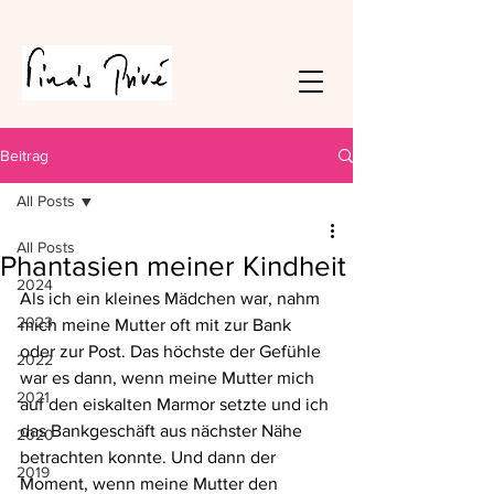
Beitrag
All Posts
All Posts
Phantasien meiner Kindheit
2024
Als ich ein kleines Mädchen war, nahm 
2023
mich meine Mutter oft mit zur Bank 
oder zur Post. Das höchste der Gefühle 
2022
war es dann, wenn meine Mutter mich 
2021
auf den eiskalten Marmor setzte und ich 
das Bankgeschäft aus nächster Nähe 
2020
betrachten konnte. Und dann der 
2019
Moment, wenn meine Mutter den 