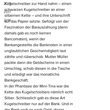
2018
Kugelschreiber zur Hand nahm – einen 
schwarzen Kugelschreiber an einer 
2017
silbernen Kette – und ihre Unterschrift 
2016
auf das Papier setzte. Gefolgt von der 
Faszination der Barauszahlung (denn 
damals gab es noch keinen 
Bancomaten), wenn der 
Bankangestellte die Banknoten in einer 
unglaublichen Geschwindigkeit laut 
zählte und rüberschob. Mutter Müller 
packte dann die Geldscheine in einen 
Umschlag, schob diesen in die Tasche 
und erledigt war das monatliche 
Bankgeschäft.
In der Phantasie der Mini-Tina war die 
Kette des Kugelschreibers nämlich echt 
Silber. Schliesslich gab es diese Art 
Kugelschreiber nur auf der Bank. Und in 
der Bank roch es nach Geld, dieser 