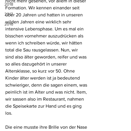
nicht mehr gesehen, vor allem in dieser 
2018
Formation. Wir kennen einander seit 
2017
über 20 Jahren und hatten in unseren 
wilden Jahren eine wirklich sehr 
2016
intensive Lebensphase. Um es mal ein 
bisschen vornehmer auszudrücken als 
wenn ich schreiben würde, wir hätten 
total die Sau rausgelassen. Nun, wir 
sind also älter geworden, reifer und was 
so alles dazugehört in unserer 
Altersklasse, so kurz vor 50. Ohne 
Kinder älter werden ist ja bedeutend 
schwieriger, denn die sagen einem, was 
peinlich ist im Alter und was nicht. Item, 
wir sassen also im Restaurant, nahmen 
die Speisekarte zur Hand und es ging 
los.
Die eine musste ihre Brille von der Nase 