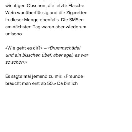
wichtiger. Obschon; die letzte Flasche 
Wein war überflüssig und die Zigaretten 
in dieser Menge ebenfalls. Die SMSen 
am nächsten Tag waren aber wiederum 
unisono.
«Wie geht es dir?» 
– «Brummschädel 
und ein bisschen übel, aber egal, es war 
so schön.»
Es sagte mal jemand zu mir: «Freunde 
braucht man erst ab 50.» Da bin ich 
nicht einverstanden, denn Freunde 
braucht man immer, aber erst recht, 
wenn wir älter werden. Ich freue mich 
auf meinen 50sten, dann lassen wir es 
so richtig krachen.
2018